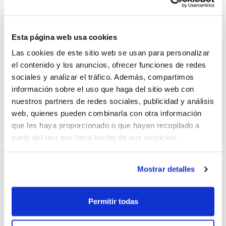
1
de 15
Esta página web usa cookies
Las cookies de este sitio web se usan para personalizar
el contenido y los anuncios, ofrecer funciones de redes
sociales y analizar el tráfico. Además, compartimos
información sobre el uso que haga del sitio web con
nuestros partners de redes sociales, publicidad y análisis
web, quienes pueden combinarla con otra información
que les haya proporcionado o que hayan recopilado a
partir del uso que haya hecho de sus servicios.
Mostrar detalles
Gràcies als avanços que s'han aconseguit
en aquest camp aplicats al bàsquet, els
Permitir todas
jugadors/es estan podent treballar els