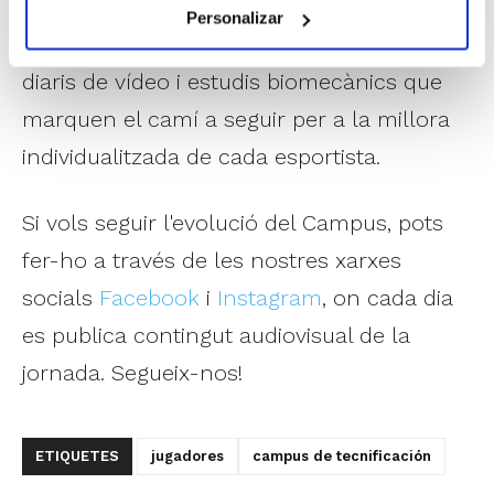
fonaments tècnics més importants d'una
Personalizar
forma especialitzada, amb enregistraments
diaris de vídeo i estudis biomecànics que
marquen el camí a seguir per a la millora
individualitzada de cada esportista.
Si vols seguir l'evolució del Campus, pots
fer-ho a través de les nostres xarxes
socials
Facebook
i
Instagram
, on cada dia
es publica contingut audiovisual de la
jornada. Segueix-nos!
ETIQUETES
jugadores
campus de tecnificación