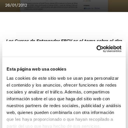
26/01/2012
Los Cursos de Entrenador FBCV es el tema sobre el gira
el nuevo artículo que ya tienes a tu disposición en
#fbcvBlog, el Blog de la FBCV que recoge textos y
artículos de opinión sobre los temas de actualidad de
Esta página web usa cookies
nuestro baloncesto.
Además de este artículo, puedes encontrar muchos
Las cookies de este sitio web se usan para personalizar
el contenido y los anuncios, ofrecer funciones de redes
otros más sobre la Ley del Deporte y la seguridad del
sociales y analizar el tráfico. Además, compartimos
deportista, la formación del Comité Técnico Arbitral,
información sobre el uso que haga del sitio web con
las tecnologías al servicio del baloncesto o la mujer en
nuestros partners de redes sociales, publicidad y análisis
nuestro deporte, entre muchos otros.
web, quienes pueden combinarla con otra información
que les haya proporcionado o que hayan recopilado a
El Blog de la FBCV es un
nuevo soporte
partir del uso que haya hecho de sus servicios.