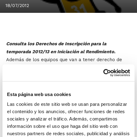
18/07/2012
Consulta los Derechos de Inscripción para la
temporada 2012/13 en Iniciación al Rendimiento.
Además de los equipos que van a tener derecho de
inscripción en cada una de las categorías, se pueden
consultar también las peticiones de plaza no
atendidas. No obstante,
las plazas vacantes
que se
hayan podido generar (por renuncia de algún equipo
Esta página web usa cookies
con derecho o cualquier otro supuesto), así como las
Las cookies de este sitio web se usan para personalizar
reservadas para la Fase de Ascenso de Pretemporada
el contenido y los anuncios, ofrecer funciones de redes
(FAP)
se las disputarán los equipos que se inscriban
sociales y analizar el tráfico. Además, compartimos
y participen en la FAP
, NO los de la lista de espera
información sobre el uso que haga del sitio web con
(sólo en el caso de seguir existiendo plazas vacantes
nuestros partners de redes sociales, publicidad y análisis