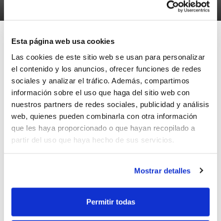
11/07/2012
Esta página web usa cookies
Las cookies de este sitio web se usan para personalizar
el contenido y los anuncios, ofrecer funciones de redes
Ya se pueden consultar los Derechos de Inscripción
sociales y analizar el tráfico. Además, compartimos
para la Temporada 2012/13 en todas las categorías
información sobre el uso que haga del sitio web con
Senior y Junior.
nuestros partners de redes sociales, publicidad y análisis
web, quienes pueden combinarla con otra información
Además de los equipos que van a tener derecho de
que les haya proporcionado o que hayan recopilado a
inscripción en cada una de las categorías, se pueden
partir del uso que haya hecho de sus servicios.
consultar también las
peticiones de plaza no
atendidas
y el orden en el que se adjudicarían en caso
Mostrar detalles
de existir nuevas vacantes.
ETIQUETES
competiciones
inscripcion
Permitir todas
derechos