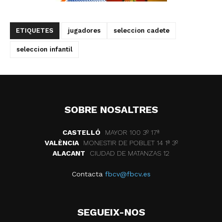
ETIQUETES
jugadores
seleccion cadete
seleccion infantil
SOBRE NOSALTRES
CASTELLÓ
MAYOR 100 3º 17ª
VALÈNCIA
MONESTIR DE POBLET 14 1ª 3º
ALACANT
CIUDAD DE MATANZAS 12
Contacta
fbcv@fbcv.es
SEGUEIX-NOS