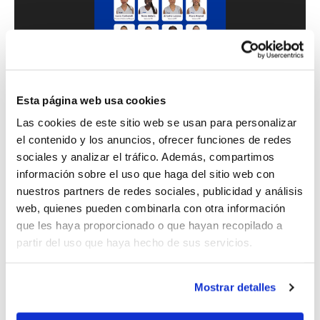
Esta página web usa cookies
Las cookies de este sitio web se usan para personalizar
el contenido y los anuncios, ofrecer funciones de redes
Fins a eixe moment, la FBCV ha programat
sociales y analizar el tráfico. Además, compartimos
información sobre el uso que haga del sitio web con
dos noves concentracions de treball i la
nuestros partners de redes sociales, publicidad y análisis
participació en dos Tornejos que posaran la
web, quienes pueden combinarla con otra información
guinda a la preparació. Un d'ells, el
I
que les haya proporcionado o que hayan recopilado a
partir del uso que haya hecho de sus servicios.
Torneig de Seleccions Autonòmiques
“Vila de Calp”
, que podrem gaudir in situ
Mostrar detalles
en categoria Infantil els dies 27 i 28 de