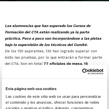
Los alumnos/as que han superado los Cursos de
Formación del CTA están realizando ya la parte
práctica. Poco a poco van incorporándose a las pistas
bajo la supervisión de los técnicos del Comité.
De los 150 aspirantes, 130 han logrado superar con
éxito las pruebas, por lo que entrarán a formar parte
del CTA. Son en total
77 oficiales de mesa, 15
árbitros colaboradores y 38 árbitros
.
Los oficiales de mesa fueron los primeros en terminar
Esta página web usa cookies
su formación, y ahora acaban de hacerlo los nuevos
árbitros. Tras recibir las clases de mecánica y posición
Las cookies de este sitio web se usan para personalizar
en la pista, progresivamente están siendo designados
el contenido y los anuncios, ofrecer funciones de redes
para dirigir sus primeros encuentros de prácticas.
sociales y analizar el tráfico. Además, compartimos