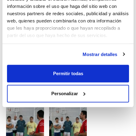
información sobre el uso que haga del sitio web con
nuestros partners de redes sociales, publicidad y análisis
Al superar la parte práctica, los nuevos árbitros ya
web, quienes pueden combinarla con otra información
podrán actuar solos en las competiciones de Iniciación
que les haya proporcionado o que hayan recopilado a
al Rendimiento (al principio, siempre en categorías y/o
partir del uso que haya hecho de sus servicios.
niveles inferiores). Más adelante y según lo vaya
aconsejando su progresión, podrán llegar a dirigir
encuentros de categorías Senior y Junior.
Mostrar detalles
Permitir todas
Personalizar