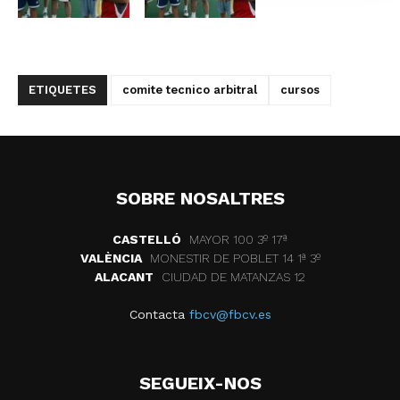
ETIQUETES
comite tecnico arbitral
cursos
SOBRE NOSALTRES
CASTELLÓ
MAYOR 100 3º 17ª
VALÈNCIA
MONESTIR DE POBLET 14 1ª 3º
ALACANT
CIUDAD DE MATANZAS 12
Contacta
fbcv@fbcv.es
SEGUEIX-NOS