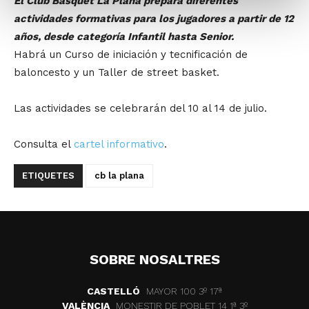
El Club Bàsquet La Plana prepara diferentes
actividades formativas para los jugadores a partir de 12
años, desde categoría Infantil hasta Senior.
Habrá un Curso de iniciación y tecnificación de
baloncesto y un Taller de street basket.
Las actividades se celebrarán del 10 al 14 de julio.
Consulta el
cartel informativo
.
ETIQUETES
cb la plana
SOBRE NOSALTRES
CASTELLÓ
MAYOR 100 3º 17ª
VALÈNCIA
MONESTIR DE POBLET 14 1ª 3º