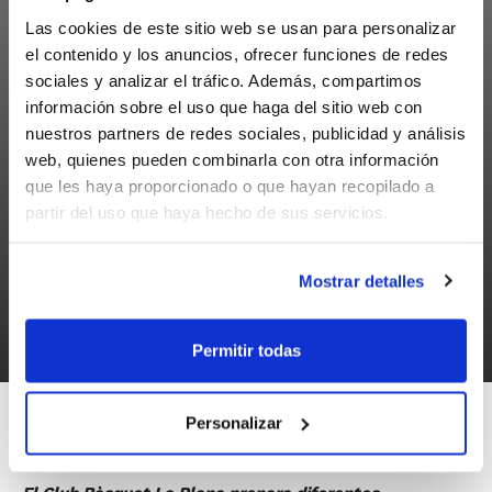
Las cookies de este sitio web se usan para personalizar
el contenido y los anuncios, ofrecer funciones de redes
sociales y analizar el tráfico. Además, compartimos
información sobre el uso que haga del sitio web con
nuestros partners de redes sociales, publicidad y análisis
web, quienes pueden combinarla con otra información
que les haya proporcionado o que hayan recopilado a
partir del uso que haya hecho de sus servicios.
NOTÍCIES
Mostrar detalles
Cursos formativos del Club Bàsquet La
Plana
Permitir todas
30/06/2017
Personalizar