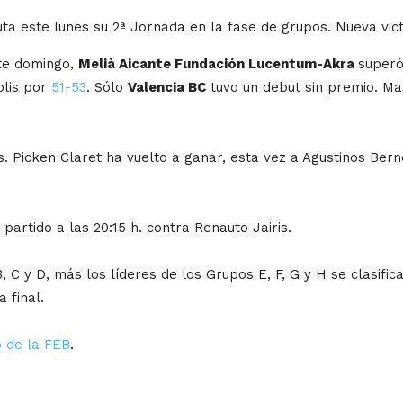
 este lunes su 2ª Jornada en la fase de grupos. Nueva victo
ste domingo,
Melià Aicante Fundación Lucentum-Akra
super
olis por
51-53
. Sólo
Valencia BC
tuvo un debut sin premio. M
. Picken Claret ha vuelto a ganar, esta vez a Agustinos Be
artido a las 20:15 h. contra Renauto Jairis.
, C y D, más los líderes de los Grupos E, F, G y H se clasific
 final.
o de la FEB
.