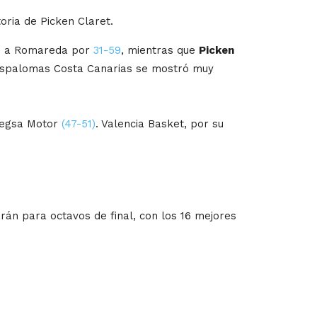
ria de Picken Claret.
ó a Romareda por
31-59
, mientras que
Picken
aspalomas Costa Canarias se mostró muy
rnegsa Motor
(47-51)
. Valencia Basket, por su
arán para octavos de final, con los 16 mejores