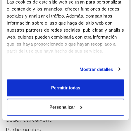
Las cookies de este sitio web se usan para personalizar
– Miarco Petraher
el contenido y los anuncios, ofrecer funciones de redes
– CB Terralfàs Albir Natura
sociales y analizar el tráfico. Además, compartimos
información sobre el uso que haga del sitio web con
– V-74 Villena
nuestros partners de redes sociales, publicidad y análisis
web, quienes pueden combinarla con otra información
Copa Senior Femenino Autonómico
que les haya proporcionado o que hayan recopilado a
partir del uso que haya hecho de sus servicios.
Fechas: 14 y 15 de febrero
Sede: Guadassuar
Mostrar detalles
Participantes: Cuadro completo pendiente
de última jornada de liga
Permitir todas
Copa Junior Masculino Preferente
Personalizar
Fechas: 14 y 15 de febrero
Sede: Carcaixent
Participantes: