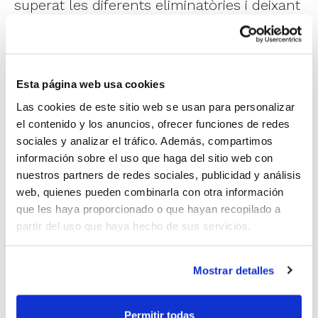
superat les diferents eliminatòries i deixant
en el camí als altres sis equips participants:
CB Terralfàs B, Flor de lis CB Algemesí,
Picken Claret, CDSC Godella, F&H Fitness
Esta página web usa cookies
Vila real BC i CB Sant Blas Blau.
Las cookies de este sitio web se usan para personalizar
el contenido y los anuncios, ofrecer funciones de redes
sociales y analizar el tráfico. Además, compartimos
La Final va començar amb els dos equips
información sobre el uso que haga del sitio web con
molt solts en atac, però en només uns
nuestros partners de redes sociales, publicidad y análisis
minuts CB Sant Blas Alacant va posar una
web, quienes pueden combinarla con otra información
que les haya proporcionado o que hayan recopilado a
marxa més i va aconseguir tancar el primer
partir del uso que haya hecho de sus servicios.
període amb un contundent parcial de 34-
6. Encoratjades per la seua afició, les
Mostrar detalles
jugadores locals no van baixar els braços i
van millorar molt el seu joc durant el
Permitir todas