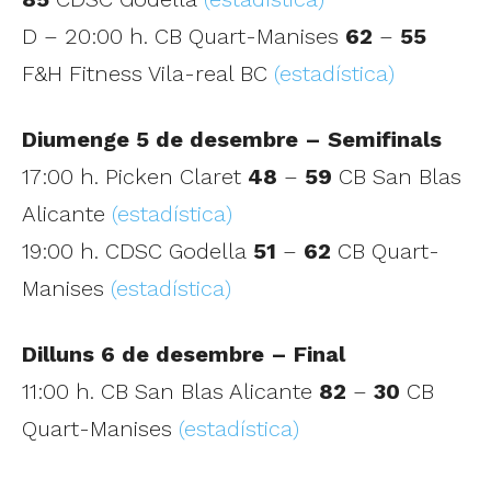
D – 20:00 h. CB Quart-Manises
62
–
55
F&H Fitness Vila-real BC
(estadística)
Diumenge 5 de desembre – Semifinals
17:00 h. Picken Claret
48
–
59
CB San Blas
Alicante
(estadística)
19:00 h. CDSC Godella
51
–
62
CB Quart-
Manises
(estadística)
Dilluns 6 de desembre – Final
11:00 h. CB San Blas Alicante
82
–
30
CB
Quart-Manises
(estadística)