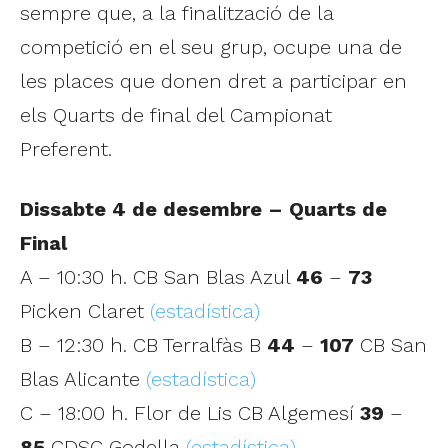
sempre que, a la finalització de la
competició en el seu grup, ocupe una de
les places que donen dret a participar en
els Quarts de final del Campionat
Preferent.
Dissabte 4 de desembre – Quarts de
Final
A – 10:30 h. CB San Blas Azul
46
–
73
Picken Claret
(estadística)
B – 12:30 h. CB Terralfàs B
44
–
107
CB San
Blas Alicante
(estadística)
C – 18:00 h. Flor de Lis CB Algemesí
39
–
85
CDSC Godella
(estadística)