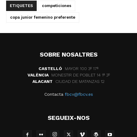
ETIQUETES
competiciones
copa junior femenino preferente
SOBRE NOSALTRES
CASTELLÓ
MAYOR 100 3º 17ª
VALÈNCIA
MONESTIR DE POBLET 14 1ª 3º
ALACANT
CIUDAD DE MATANZAS 12
Contacta
fbcv@fbcv.es
SEGUEIX-NOS