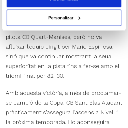
segon període, encara que les alacantines
continuaven mantenint les distàncies. En
Personalizar
la segona part, va continuar lluitant cada
pilota CB Quart-Manises, però no va
afluixar l'equip dirigit per Mario Espinosa,
sinó que va continuar mostrant la seua
superioritat en la pista fins a fer-se amb el
triomf final per 82-30.
Amb aquesta victòria, a més de proclamar-
se campió de la Copa, CB Sant Blas Alacant
pràcticament s'assegura l'ascens a Nivell 1
la pròxima temporada. Ho aconseguirà