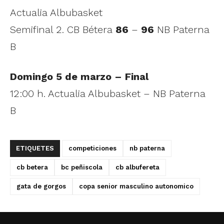
Actualia Albubasket
Semifinal 2. CB Bétera
86
–
96
NB Paterna
B
Domingo 5 de marzo – Final
12:00 h. Actualia Albubasket – NB Paterna
B
ETIQUETES
competiciones
nb paterna
cb betera
bc peñiscola
cb albufereta
gata de gorgos
copa senior masculino autonomico