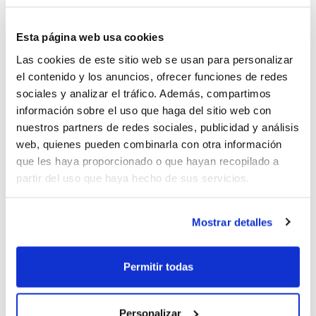
el percentatge en el tir exterior d'Actualia
Esta página web usa cookies
Albubasket durant la primera meitat, un 0
Las cookies de este sitio web se usan para personalizar
de 18 en tirs de tres del qual BC Peníscola
el contenido y los anuncios, ofrecer funciones de redes
Facsa no va saber traure rèdit per a
sociales y analizar el tráfico. Además, compartimos
información sobre el uso que haga del sitio web con
distanciar-se en el marcador. I és que els
nuestros partners de redes sociales, publicidad y análisis
nervis no feien distinció entre els uns i els
web, quienes pueden combinarla con otra información
altres, per la qual cosa el desencert dels
que les haya proporcionado o que hayan recopilado a
partir del uso que haya hecho de sus servicios.
alacantins no va poder ser aprofitat pels
jugadors de Peníscola, també desencertats
Mostrar detalles
en moltes accions ofensives. Així es va
arribar a l'últim quart, amb un tanteig molt
Permitir todas
baix (44-36), avantatge de +8 per a
Peníscola però amb la sensació que estava
Personalizar