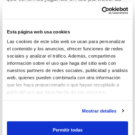
Copa es un formato muy atractivo en el
que cualquiera de los cuatro equipos
puede ganar. Nosotros esperamos
Esta página web usa cookies
competir al máximo nivel y disfrutar de
Las cookies de este sitio web se usan para personalizar
el contenido y los anuncios, ofrecer funciones de redes
este torneo.
sociales y analizar el tráfico. Además, compartimos
información sobre el uso que haga del sitio web con
nuestros partners de redes sociales, publicidad y análisis
web, quienes pueden combinarla con otra información
que les haya proporcionado o que hayan recopilado a
partir del uso que haya hecho de sus servicios.
Mostrar detalles
Permitir todas
Toni Leyton – CB Bétera