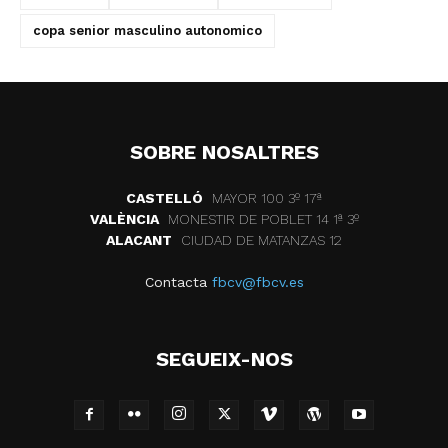
copa senior masculino autonomico
SOBRE NOSALTRES
CASTELLÓ
MAYOR 100 3º 17ª
VALÈNCIA
MONESTIR DE POBLET 14 1ª 3º
ALACANT
CIUDAD DE MATANZAS 12
Contacta
fbcv@fbcv.es
SEGUEIX-NOS