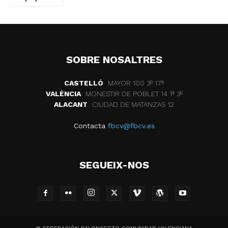
SOBRE NOSALTRES
CASTELLÓ
MAYOR 100 3º 17ª
VALÈNCIA
MONESTIR DE POBLET 14 1ª 3º
ALACANT
CIUDAD DE MATANZAS 12
Contacta
fbcv@fbcv.es
SEGUEIX-NOS