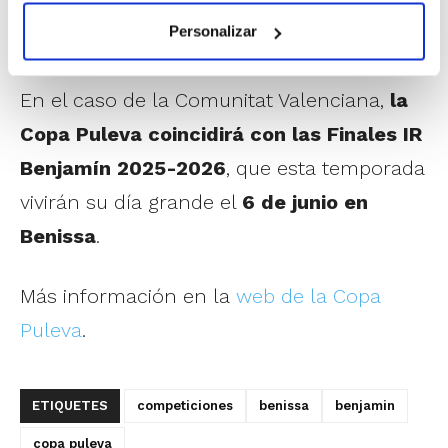
de los mejores equipos de cada categoría
Personalizar
de cada una de las CCAA participantes.
En el caso de la Comunitat Valenciana,
la
Copa Puleva coincidirá con las Finales IR
Benjamín 2025-2026
, que esta temporada
vivirán su día grande el
6 de junio en
Benissa
.
Más información en la
web de la Copa
Puleva
.
ETIQUETES
competiciones
benissa
benjamin
copa puleva