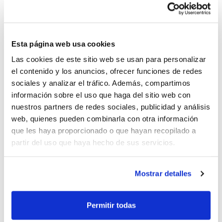
Cataluña, Comunitat Valenciana y
Fundación CB Granada.
Esta página web usa cookies
En esta competición participan equipos de
Las cookies de este sitio web se usan para personalizar
el contenido y los anuncios, ofrecer funciones de redes
la categoría Benjamín de Andalucía,
sociales y analizar el tráfico. Además, compartimos
Cataluña, Comunitat Valenciana y Madrid,
información sobre el uso que haga del sitio web con
clasificados de forma automática según su
nuestros partners de redes sociales, publicidad y análisis
web, quienes pueden combinarla con otra información
posición final en la Liga de su Comunidad
que les haya proporcionado o que hayan recopilado a
Autónoma. La Copa Puleva Tido se
partir del uso que haya hecho de sus servicios.
desarrolla de forma paralela en estas 4
comunidades autónomas, y vivirá su
Mostrar detalles
culmen el día 21 de junio en Madrid, donde
Permitir todas
se disputará la Gran Final con la presencia