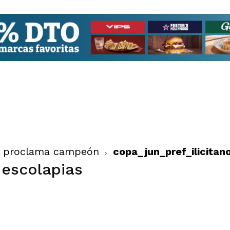
se proclama campeón
copa_jun_pref_ilicitan
-escolapias