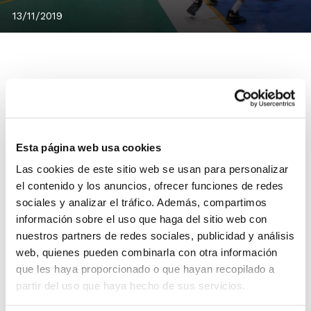
13/11/2019
Consulta los jugadores/as convocados
para el próximo entrenamiento de
Esta página web usa cookies
la
Preselección Cadete
de la Comunitat
Las cookies de este sitio web se usan para personalizar
Valenciana, que tendrá lugar el día
24 de
el contenido y los anuncios, ofrecer funciones de redes
noviembre
en Sueca.
sociales y analizar el tráfico. Además, compartimos
información sobre el uso que haga del sitio web con
nuestros partners de redes sociales, publicidad y análisis
La sesión de entrenamiento se celebrará
web, quienes pueden combinarla con otra información
en el
Anexo
Pabellón Municipal “Les
que les haya proporcionado o que hayan recopilado a
partir del uso que haya hecho de sus servicios.
Oliveretes”
de Sueca de 17:00 a 19:00