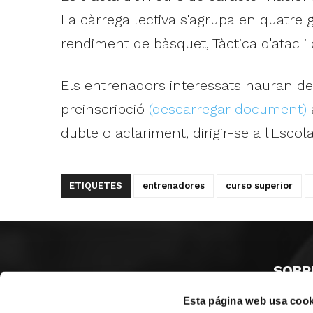
La càrrega lectiva s'agrupa en quatre 
rendiment de bàsquet, Tàctica d'atac i
Els entrenadors interessats hauran de t
preinscripció
(descarregar document)
a
dubte o aclariment, dirigir-se a l'Esco
ETIQUETES
entrenadores
curso superior
SOBR
Esta página web usa cook
CASTE