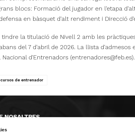
grans blocs: Formació del jugador en l'etapa d'a
 defensa en bàsquet d'alt rendiment i Direcció d
indre la titulació de Nivell 2 amb les pràctiques 
bans del 7 d'abril de 2026. La llista d'admesos e
la Nacional d'Entrenadors (
entrenadores@feb.es
).
cursos de entrenador
E NOSALTRES
ies
LLÓ
MAYOR 100 3º 17ª