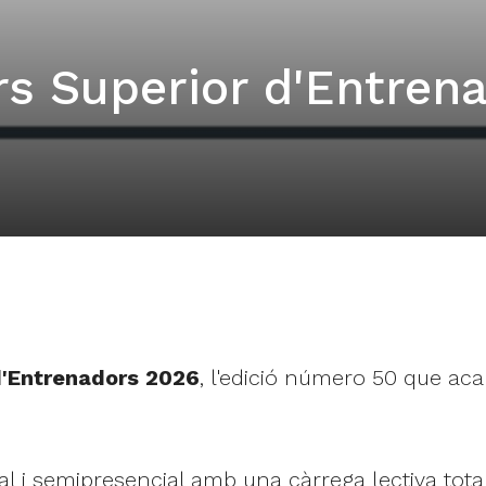
rs Superior d'Entren
d'Entrenadors 2026
, l'edició número 50 que ac
l i semipresencial amb una càrrega lectiva total