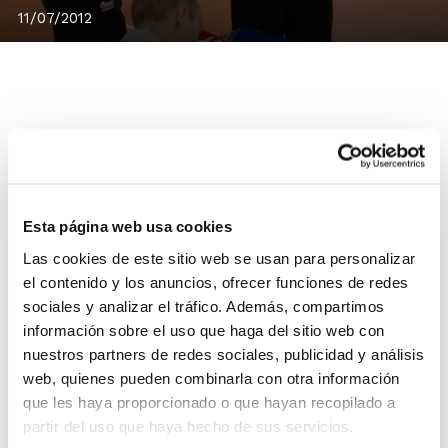
11/07/2012
Si has pensado la posibilidad de convertirte en árbitro,
oficial de mesa o árbitro colaborador para la
temporada 2012/2013, y actuar en las Competiciones
FBCV y en los XXXI Jocs Esportius, ahora es tu
Esta página web usa cookies
momento.
Las cookies de este sitio web se usan para personalizar
Accede a la convocatoria de los Cursos de Formación
el contenido y los anuncios, ofrecer funciones de redes
del Comité Técnico Arbitral, que comenzarán en el mes
sociales y analizar el tráfico. Además, compartimos
de septiembre con una parte de contenidos en
información sobre el uso que haga del sitio web con
formato Presencial y otra parte en formato No
nuestros partners de redes sociales, publicidad y análisis
Presencial a través del Aula Web.
web, quienes pueden combinarla con otra información
que les haya proporcionado o que hayan recopilado a
partir del uso que haya hecho de sus servicios.
Se convocan tres niveles de Cursos de Formación
,