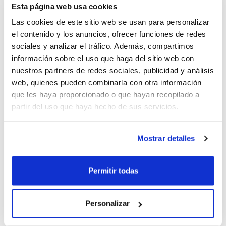
Esta página web usa cookies
de Tecnificación para árbitros de
Las cookies de este sitio web se usan para personalizar
Competiciones FEB y Campeonato de
el contenido y los anuncios, ofrecer funciones de redes
España 1ª División
. En la Jornada se
sociales y analizar el tráfico. Además, compartimos
información sobre el uso que haga del sitio web con
abordaron los procesos de evolución,
nuestros partners de redes sociales, publicidad y análisis
mantenimiento y trabajo que se llevan a
web, quienes pueden combinarla con otra información
que les haya proporcionado o que hayan recopilado a
cabo, se analizaron situaciones de juego
partir del uso que haya hecho de sus servicios.
con el visionado de encuentros de Liga
EBA y se incidió en puntos de énfasis de
Mostrar detalles
cara a la celebración próximamente de los
Campeonatos de España de Clubes. La
Permitir todas
actividad contó con la asistencia del
coordinador de Árbitros FEB
Pedro Rocío
.
Personalizar