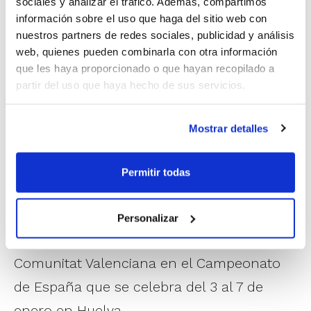
sociales y analizar el tráfico. Además, compartimos
Elche
i
Elda
serán el punto de reunión
información sobre el uso que haga del sitio web con
para las cuatro Preselecciones, que
nuestros partners de redes sociales, publicidad y análisis
web, quienes pueden combinarla con otra información
además de realizar las correspondientes
que les haya proporcionado o que hayan recopilado a
sesiones de entrenamiento programadas,
partir del uso que haya hecho de sus servicios.
viajarán a
Madrid
para disputar el domingo
un partido amistoso ante los combinados
Mostrar detalles
de esta Comunidad.
Permitir todas
Después de este fin de semana ya será
cuando se dé la lista definitiva con los 12
Personalizar
jugadores/as que representarán a la
Comunitat Valenciana en el Campeonato
de España que se celebra del 3 al 7 de
enero en Huelva.