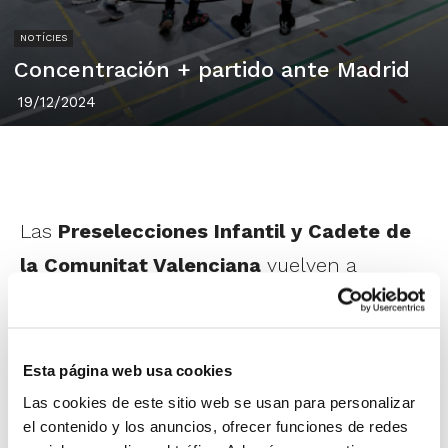
NOTÍCIES
Concentración + partido ante Madrid
19/12/2024
Las
Preselecciones Infantil y Cadete de
la Comunitat Valenciana
vuelven a
concentrarse a partir de este viernes para
continuar con su preparación del
Campeonato de España de Selecciones
Esta página web usa cookies
Autonómicas.
Las cookies de este sitio web se usan para personalizar
el contenido y los anuncios, ofrecer funciones de redes