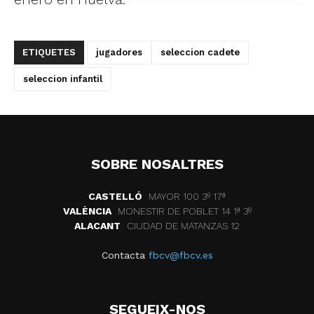
ETIQUETES
jugadores
seleccion cadete
seleccion infantil
SOBRE NOSALTRES
CASTELLÓ
MAYOR 100 3º 17ª
VALÈNCIA
MONESTIR DE POBLET 14 1ª 3º
ALACANT
CIUDAD DE MATANZAS 12
Contacta
fbcv@fbcv.es
SEGUEIX-NOS