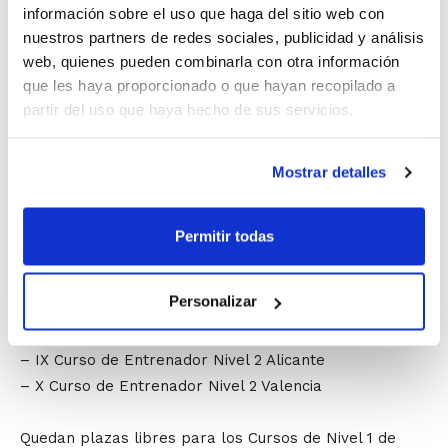
información sobre el uso que haga del sitio web con
nuestros partners de redes sociales, publicidad y análisis
NIVEL 1: Inicio enero 2014
web, quienes pueden combinarla con otra información
– XVIII Curso de Entrenador Nivel 1 Valencia (clase
que les haya proporcionado o que hayan recopilado a
martes y jueves) COMPLETO
partir del uso que haya hecho de sus servicios.
– XVIX Curso de Entrenador Nivel 1 Alicante (clase
martes y jueves)
Mostrar detalles
– XX Curso de Entrenador Nivel 1 Burriana (clase
sábados)
– XXI Curso de Entrenador Nivel 1 Valencia (clase
Permitir todas
martes y jueves) COMPLETO
Personalizar
NIVEL 2: Inicio marzo 2014. Formato intensivo
– VIII Curso de Entrenador Nivel 2 Valencia
– IX Curso de Entrenador Nivel 2 Alicante
– X Curso de Entrenador Nivel 2 Valencia
Quedan plazas libres para los Cursos de Nivel 1 de