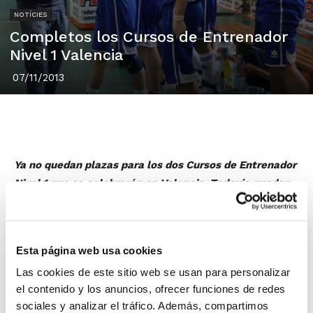
NOTÍCIES
Completos los Cursos de Entrenador
Nivel 1 Valencia
07/11/2013
Ya no quedan plazas para los dos Cursos de Entrenador
Nivel 1 que se celebrarán en Valencia. Todavía quedan
en Alicante y Burriana, así como para todos los Cursos
de Nivel 2.
Los cursos que comenzarán a principios de 2014 son
Esta página web usa cookies
los últimos que se van a realizar en la presente
Las cookies de este sitio web se usan para personalizar
temporada.
el contenido y los anuncios, ofrecer funciones de redes
sociales y analizar el tráfico. Además, compartimos
En concreto, los Cursos convocados son: