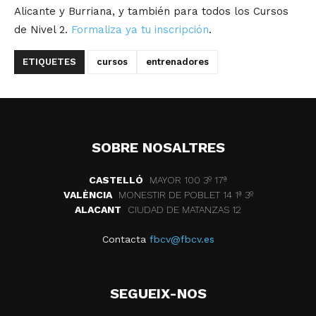
Alicante y Burriana, y también para todos los Cursos
de Nivel 2.
Formaliza ya tu inscripción
.
ETIQUETES
cursos
entrenadores
SOBRE NOSALTRES
CASTELLÓ
MAYOR 100 3º 17ª
VALÈNCIA
MONESTIR DE POBLET 14 1ª 3º
ALACANT
CIUDAD DE MATANZAS 12
Contacta
fbcv@fbcv.es
SEGUEIX-NOS