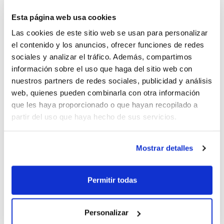
UPB Gandia
confirmó la mejoría en su juego de las
Esta página web usa cookies
últimas jornadas pero ello no fue suficiente para
Las cookies de este sitio web se usan para personalizar
hacerse con la victoria en un partido muy apretado
el contenido y los anuncios, ofrecer funciones de redes
que se decidió por pequeños detalles.
sociales y analizar el tráfico. Además, compartimos
información sobre el uso que haga del sitio web con
En Liga Femenina-2,
València Basket
sumó su segundo
nuestros partners de redes sociales, publicidad y análisis
triunfo consecutivo ante un rival directo y escapa de
web, quienes pueden combinarla con otra información
los puestos de descenso gracias a tener el basket-
que les haya proporcionado o que hayan recopilado a
average a favor con Instituto de Fertilidad Air Europa.
partir del uso que haya hecho de sus servicios.
Picken Claret
, por su parte, se vio desbordado en la
segunda mitad por las chicas de Leganés y deberá
Mostrar detalles
seguir insistiendo en una nueva victoria que le dé la
tranquilidad definitiva de la permanencia.
Permitir todas
La Liga EBA cerró la Fase Previa sin nada por decidir a
nivel clasificatorio. Esta última jornada dio el triunfo a
Personalizar
Power Electronics Paterna
,
Servigroup Benidorm
,