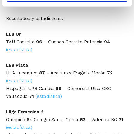
Valencia BC
i
CB Port Sagunt
.
Resultados y estadísticas:
LEB Or
TAU Castelló
96
– Quesos Cerrato Palencia
94
(estadística)
LEB Plata
HLA Lucentum
87
– Aceitunas Fragata Morón
72
(estadística)
Hispagan UPB Gandia
68
– Comercial Ulsa CBC
Valladolid
71
(estadística)
Lliga Femenina-2
Olímpico 64 Colegio Santa Gema
62
– Valencia BC
71
(estadística)