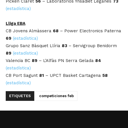
Picken Claret
56
– Laboratorios Ynsadiet Leganés
73
(estadística)
Lliga EBA
CB Jovens Almàssera
68
– Power Electronics Paterna
69
(estadística)
Grupo Sanz Bàsquet Llíria
83
– Servigroup Benidorm
89
(estadística)
Valencia BC
89
– L'Alfàs PN Serra Gelada
84
(estadística)
CB Port Sagunt
81
– UPCT Basket Cartagena
58
(estadística)
ETIQUETES
competiciones feb