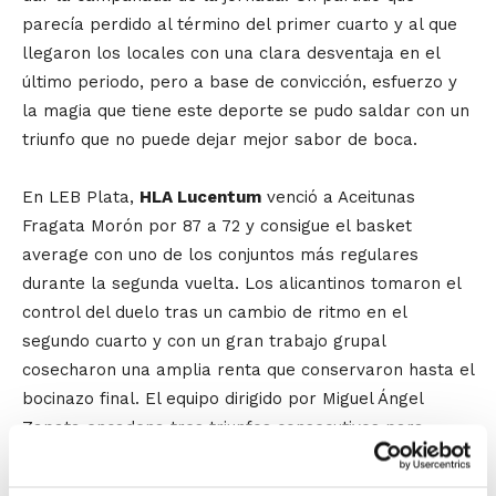
parecía perdido al término del primer cuarto y al que
llegaron los locales con una clara desventaja en el
último periodo, pero a base de convicción, esfuerzo y
la magia que tiene este deporte se pudo saldar con un
triunfo que no puede dejar mejor sabor de boca.
En LEB Plata,
HLA Lucentum
venció a Aceitunas
Fragata Morón por 87 a 72 y consigue el basket
average con uno de los conjuntos más regulares
durante la segunda vuelta. Los alicantinos tomaron el
control del duelo tras un cambio de ritmo en el
segundo cuarto y con un gran trabajo grupal
cosecharon una amplia renta que conservaron hasta el
bocinazo final. El equipo dirigido por Miguel Ángel
Zapata encadena tres triunfos consecutivos para
seguir en el liderato de LEB Plata con 15 victorias
mientras que dejan a los andaluces con 12.
Hispagan