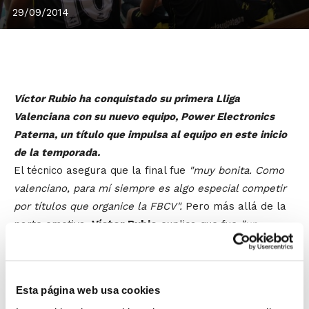
29/09/2014
Víctor Rubio ha conquistado su primera Lliga
Valenciana con su nuevo equipo, Power Electronics
Paterna, un título que impulsa al equipo en este inicio
de la temporada.
El técnico asegura que la final fue
"muy bonita. Como
valenciano, para mí siempre es algo especial competir
por títulos que organice la FBCV".
Pero más allá de la
parte emotiva,
Víctor Rubio
explica que fue
"un
partido
complicado de inicio. Calpe es un equipo de 1ª
Nacional, una liga menor a la nuestra, pero sus
jugadores no lo son y sabíamos que nos iban a
Esta página web usa cookies
complicar el partido. Pero también entendíamos que el