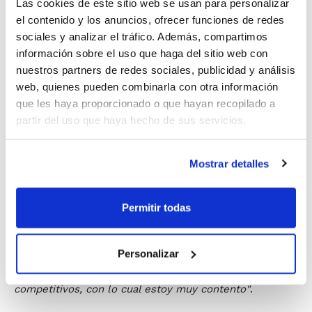
Las cookies de este sitio web se usan para personalizar
encuentro se tenía que jugar a 40 minutos y que a la
el contenido y los anuncios, ofrecer funciones de redes
larga nuestra rotación y nuestra exigencia física
sociales y analizar el tráfico. Además, compartimos
acabaría dando resultados, y así ha sido"
.
información sobre el uso que haga del sitio web con
nuestros partners de redes sociales, publicidad y análisis
El entrenador afirma sentirse
"muy contento. Nou
web, quienes pueden combinarla con otra información
Bàsquet Paterna es un Club relativamente nuevo, no
que les haya proporcionado o que hayan recopilado a
había ganado este trofeo como equipo de Liga EBA, yo
partir del uso que haya hecho de sus servicios.
llevo muchos años también y no lo había ganado nunca,
con lo cual me hace especial ilusión haberlo
Mostrar detalles
conseguido en nuestra primera unión trabajando juntos.
Espero que sea la primera de muchas alegrías para el
Permitir todas
Club"
. Por otra parte, Víctor Rubio también valora la
marcha de la pretemporada, que considera
"exitosa
con siete jugadores nuevos más el entrenador. Son
Personalizar
muchas cosas que conjuntar, pero estamos siendo
competitivos, con lo cual estoy muy contento"
.