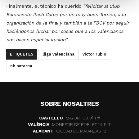
Finalmente, el técnico ha querido
"felicitar al Club
Baloncesto Ifach Calpe por un muy buen Torneo, a la
organización de la final y también a la FBCV por seguir
haciéndonos luchar por cosas que a los valencianos
nos hacen especial ilusión"
.
ETIQUETES
lliga valenciana
victor rubio
nb paterna
SOBRE NOSALTRES
CASTELLÓ
MAYOR 100 3º 17ª
VALÈNCIA
MONESTIR DE POBLET 14 1ª 3º
ALACANT
CIUDAD DE MATANZAS 12