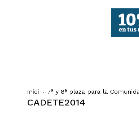
FBCV
Inici
7ª y 8ª plaza para la Comunid
CADETE2014