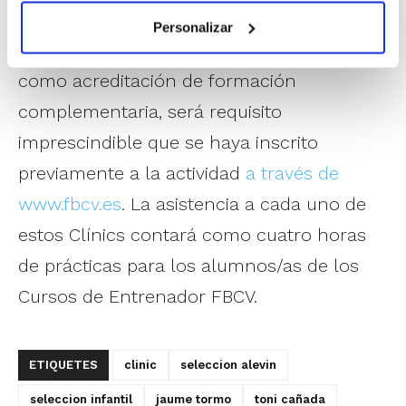
Cualquier persona que quiera contabilizar
Personalizar
la asistencia como horas de prácticas o
como acreditación de formación
complementaria, será requisito
imprescindible que se haya inscrito
previamente a la actividad
a través de
www.fbcv.es
. La asistencia a cada uno de
estos Clínics contará como cuatro horas
de prácticas para los alumnos/as de los
Cursos de Entrenador FBCV.
ETIQUETES
clinic
seleccion alevin
seleccion infantil
jaume tormo
toni cañada