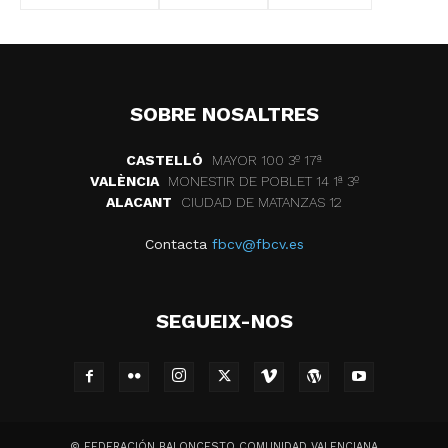
SOBRE NOSALTRES
CASTELLÓ
MAYOR 100 3º 17ª
VALÈNCIA
MONESTIR DE POBLET 14 1ª 3º
ALACANT
CIUDAD DE MATANZAS 12
Contacta
fbcv@fbcv.es
SEGUEIX-NOS
© FEDERACIÓN BALONCESTO COMUNIDAD VALENCIANA