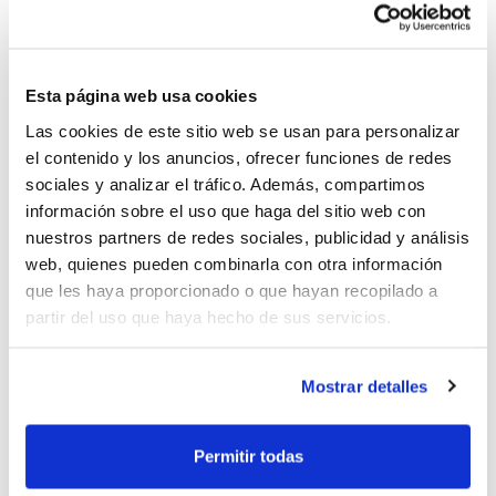
El
21 de febrero
a las 18´30 h. tendrá lugar el
Clínic de
Jaume Tormo
, seleccionador Infantil Femenino; y el
domingo
22 de febrero
a las 11´00 h. será el
Clínic de
Toni Cañada
, seleccionador Alevín Femenino.
Esta página web usa cookies
En ambos casos, se pretende compartir
Las cookies de este sitio web se usan para personalizar
con los asistentes el tipo de trabajo y la
el contenido y los anuncios, ofrecer funciones de redes
sociales y analizar el tráfico. Además, compartimos
metodología empleada en la preparación
información sobre el uso que haga del sitio web con
de los combinados autonómicos de cara al
nuestros partners de redes sociales, publicidad y análisis
web, quienes pueden combinarla con otra información
Campeonato de España de Selecciones.
que les haya proporcionado o que hayan recopilado a
partir del uso que haya hecho de sus servicios.
Todos los entrenamientos de esta
concentración y, por tanto, los Clínics para
Mostrar detalles
entrenadores, se impartirán en el Pabellón
"La Bosca" de Burriana.
Permitir todas