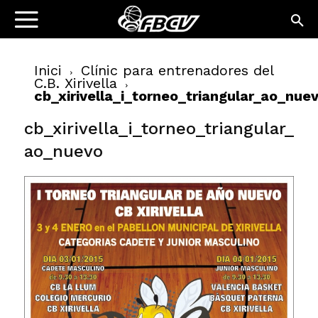
Inici
Clínic para entrenadores del
C.B. Xirivella
cb_xirivella_i_torneo_triangular_ao_nue
cb_xirivella_i_torneo_triangular_
ao_nuevo