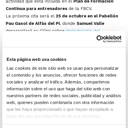
actividad que está incluida en el
Plan de Formación
Continua para entrenadores
de la FBCV.
La próxima cita será el
25 de octubre en el Pabellón
Pau Gasol de Alfàs del Pi
, donde
Samuel Valle
desarrollará su Clínic sobre
Metodología del
entrenamiento coordinativo aplicado al baloncesto
.
Esta actividad cuenta con plazas limitadas, por lo que
para poder asistir es necesario inscribirse
a través de
Esta página web usa cookies
este enlace
. La participación contará además como 4
horas de prácticas para los alumnos/as de los Cursos
Las cookies de este sitio web se usan para personalizar
el contenido y los anuncios, ofrecer funciones de redes
de Entrenador FBCV.
sociales y analizar el tráfico. Además, compartimos
información sobre el uso que haga del sitio web con
nuestros partners de redes sociales, publicidad y análisis
web, quienes pueden combinarla con otra información
que les haya proporcionado o que hayan recopilado a
partir del uso que haya hecho de sus servicios.