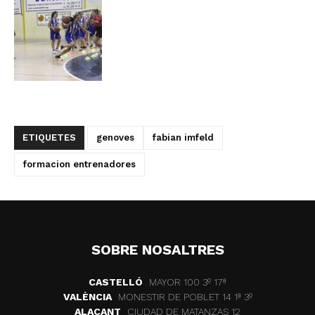
ETIQUETES
genoves
fabian imfeld
formacion entrenadores
SOBRE NOSALTRES
CASTELLÓ
MAYOR 100 3º 17ª
VALÈNCIA
MONESTIR DE POBLET 14 1ª 3º
ALACANT
CIUDAD DE MATANZAS 12