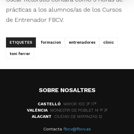
prácticas a los alumnos/as de los Cursos
de Entrenador FBCV.
ETIQUETES
formacion
entrenadores
clinic
toni ferrer
SOBRE NOSALTRES
CASTELLÓ
MAYOR 100 3º 17ª
VALÈNCIA
MONESTIR DE POBLET 14 1ª 3º
ALACANT
CIUDAD DE MATANZAS 12
Contacta
fbcv@fbcv.es