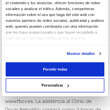
Desde su experiencia en este ámbito, Toni
el contenido y los anuncios, ofrecer funciones de redes
sociales y analizar el tráfico. Además, compartimos
Ferrer tratará de concienciar a los clubes y
información sobre el uso que haga del sitio web con
entidades de la necesidad de la figura del
nuestros partners de redes sociales, publicidad y análisis
web, quienes pueden combinarla con otra información
director deportivo, al tiempo que analizará
que les haya proporcionado o que hayan recopilado a
las funciones que éste debe desarrollar.
partir del uso que haya hecho de sus servicios.
Cualquier persona que quiera contabilizar
Mostrar detalles
la asistencia como horas de prácticaso
como acreditación de formación
Permitir todas
complementaria, será requisito
imprescindible que se haya inscrito
Personalizar
previamente a la actividad a través de
www.fbcv.es. La asistencia al Clínic de
Óscar Retortillo contará como 3 horas de