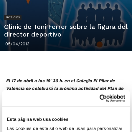
NOTÍCIES
Clínic de Toni Ferrer sobre la figura del
director deportivo
05/04/2013
El 17 de abril a las 19´30 h. en el Colegio El Pilar de
Valencia se celebrará la próxima actividad del Plan de
Formación Continua para entrenadores de la FBCV.
Toni Ferrer
, ex-jugador y director deportivo de clubes
ACB, analizará una de las figuras que cada vez está
Esta página web usa cookies
cobrando más importancia en el baloncesto de hoy:
el
director deportivo
.
Las cookies de este sitio web se usan para personalizar