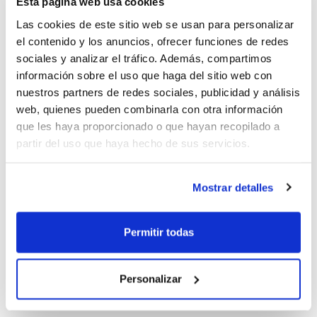
Esta página web usa cookies
entrenadors tant de formació com de
Las cookies de este sitio web se usan para personalizar
categoria sènior amb dos ponents de
el contenido y los anuncios, ofrecer funciones de redes
primer nivell. Serà en el pavelló Fernando
sociales y analizar el tráfico. Además, compartimos
información sobre el uso que haga del sitio web con
Úbeda, Grapa.
nuestros partners de redes sociales, publicidad y análisis
web, quienes pueden combinarla con otra información
Roberto Hernández
, entrenador ajudant
que les haya proporcionado o que hayan recopilado a
partir del uso que haya hecho de sus servicios.
del València Basket de LF Endesa, exposarà
la progressió en la tecnificació del tir a les
Mostrar detalles
19.00. Per part seua,
Toni Ten
, actual
entrenador del Movistar Estudiantes de
Permitir todas
Primera FEB, parlarà sobre el contraatac i
la transició, posant l'accent en la nova
Personalizar
norma del servei ràpid.