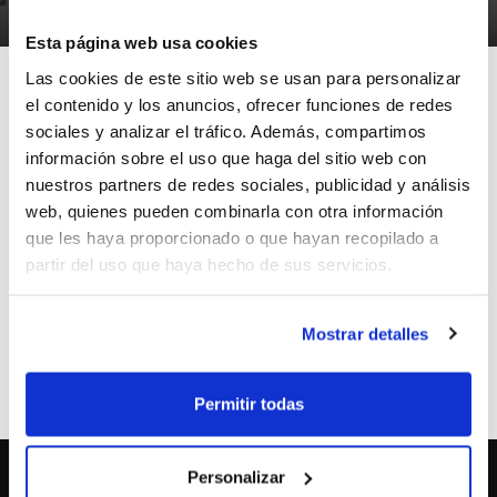
24/11/2011
Esta página web usa cookies
Las cookies de este sitio web se usan para personalizar
el contenido y los anuncios, ofrecer funciones de redes
sociales y analizar el tráfico. Además, compartimos
información sobre el uso que haga del sitio web con
La jugadora del Ros Casares Valencia y de la Selección
nuestros partners de redes sociales, publicidad y análisis
Autonómica de la Comunidad, Clara Ché, ha sido
web, quienes pueden combinarla con otra información
convocada en la Pre-selección Sub-15 Femenina.
que les haya proporcionado o que hayan recopilado a
Clara se concentrará durante cuatro días a comienzos
partir del uso que haya hecho de sus servicios.
del mes de diciembre en Castelldefels para comenzar
a preparar los compromisos que esperan a las
selecciones de formación en el verano de 2012.
Mostrar detalles
ETIQUETES
clara che
seleccion nacional
Permitir todas
Personalizar