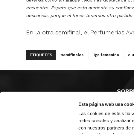
encuentro. Espero que esto aumente su confianz
descansar, porque el lunes tenemos otro partido
En la otra semifinal, el Perfumerías A
ETIQUETES
semifinales
liga femenina
ci
SOBR
Esta página web usa cook
CASTE
VALÈNC
Las cookies de este sitio 
ALACAN
redes sociales y analizar 
con nuestros partners de r
Contac