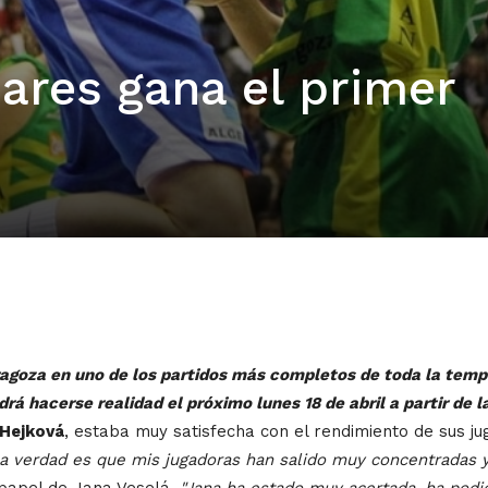
ares gana el primer
agoza en uno de los partidos más completos de toda la tempo
odrá hacerse realidad el próximo lunes 18 de abril a partir de 
 Hejková
, estaba muy satisfecha con el rendimiento de sus j
 la verdad es que mis jugadoras han salido muy concentradas 
papel de Jana Veselá,
"Jana ha estado muy acertada, ha podi