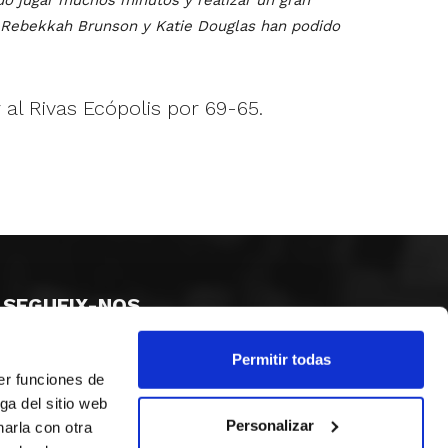
o Rebekkah Brunson y Katie Douglas han podido
al Rivas Ecópolis por 69-65.
SEGUEIX-NOS
Permitir todas
er funciones de
ga del sitio web
Personalizar
arla con otra