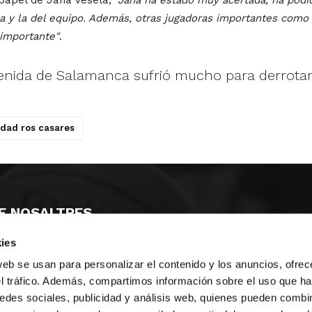
a y la del equipo. Además, otras jugadoras importantes com
 importante"
.
venida de Salamanca sufrió mucho para derrotar 
udad ros casares
E NOSALTRES
ies
LLÓ
MAYOR 100 3º 17ª
IA
MONESTIR DE POBLET 14 1ª 3º
web se usan para personalizar el contenido y los anuncios, ofrec
T
CIUDAD DE MATANZAS 12
el tráfico. Además, compartimos información sobre el uso que ha
edes sociales, publicidad y análisis web, quienes pueden combin
ta
fbcv@fbcv.es