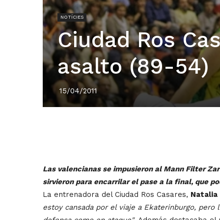
NOTÍCIES
Ciudad Ros Cas
asalto (89-54)
15/04/2011
Las valencianas se impusieron al Mann Filter Zar
sirvieron para encarrilar el pase a la final, que p
La entrenadora del Ciudad Ros Casares,
Natalia
estoy cansada por el viaje a Ekaterinburgo, pero
defensa como en ataque"
. Además destacaba el 