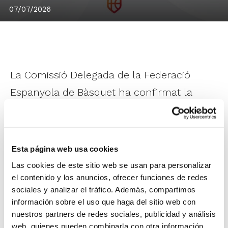
07/07/2026
La Comissió Delegada de la Federació
Espanyola de Bàsquet ha confirmat la
composició final de les tres Lligues
Femenines de la FEB per a la seua
temporada 2026/27. Cinc equips de la
Esta página web usa cookies
Comunitat Valenciana estaran entre els
Las cookies de este sitio web se usan para personalizar
participants.
el contenido y los anuncios, ofrecer funciones de redes
sociales y analizar el tráfico. Además, compartimos
información sobre el uso que haga del sitio web con
València Basket
tractarà de defendre títol
nuestros partners de redes sociales, publicidad y análisis
en LF Endesa. En LF Challenge es
web, quienes pueden combinarla con otra información