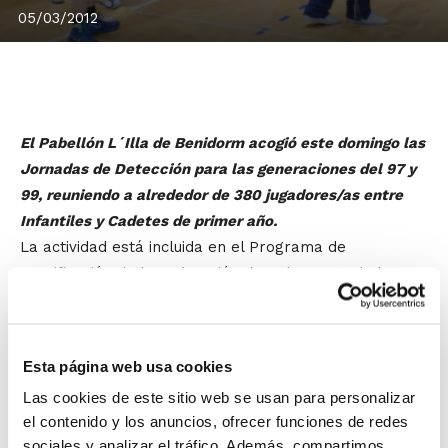
05/03/2012
El Pabellón L´Illa de Benidorm acogió este domingo las
Jornadas de Detección para las generaciones del 97 y
99, reuniendo a alrededor de 380 jugadores/as entre
Infantiles y Cadetes de primer año.
La actividad está incluida en el Programa de
Tecnificación de la Federación de Baloncesto de la
Comunidad Valenciana (FBCV), una iniciativa que se
desarrolla en colaboración con los clubes para
contribuir a la formación de los jóvenes talentos de la
Esta página web usa cookies
Comunidad en su crecimiento constante como
Las cookies de este sitio web se usan para personalizar
jugadores/as de baloncesto.
el contenido y los anuncios, ofrecer funciones de redes
sociales y analizar el tráfico. Además, compartimos