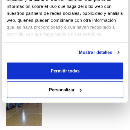
Muchos de estos jugadores/as volverán a
información sobre el uso que haga del sitio web con
ser convocados para la siguiente Jornada
nuestros partners de redes sociales, publicidad y análisis
web, quienes pueden combinarla con otra información
Técnica, que se llevará a cabo también en
que les haya proporcionado o que hayan recopilado a
Benidorm el próximo 25 de marzo.
partir del uso que haya hecho de sus servicios.
Mostrar detalles
Permitir todas
Personalizar