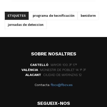
ETIQUETES
programa de tecnificación
benidorm
jornadas de deteccion
SOBRE NOSALTRES
CASTELLÓ
MAYOR 100 3º 17ª
VALÈNCIA
MONESTIR DE POBLET 14 1ª 3º
ALACANT
CIUDAD DE MATANZAS 12
Contacta
fbcv@fbcv.es
SEGUEIX-NOS