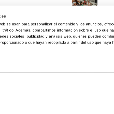
ies
web se usan para personalizar el contenido y los anuncios, ofrec
el tráfico. Además, compartimos información sobre el uso que ha
edes sociales, publicidad y análisis web, quienes pueden combin
proporcionado o que hayan recopilado a partir del uso que haya
E NOSALTRES
LLÓ
MAYOR 100 3º 17ª
IA
MONESTIR DE POBLET 14 1ª 3º
T
CIUDAD DE MATANZAS 12
ta
fbcv@fbcv.es
u de notícies
|
Política de privacitat