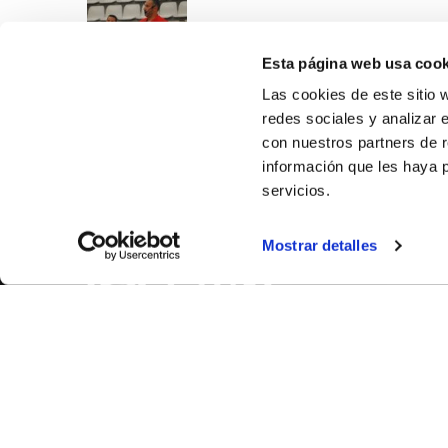
Esta página web usa cook
Las cookies de este sitio 
redes sociales y analizar 
con nuestros partners de r
información que les haya 
servicios.
SOBR
Mostrar detalles
CASTE
VALÈNC
ALACAN
Contac
© FEDERACIÓN BALONCESTO COMUNIDAD VALENCIANA
|
Arxi