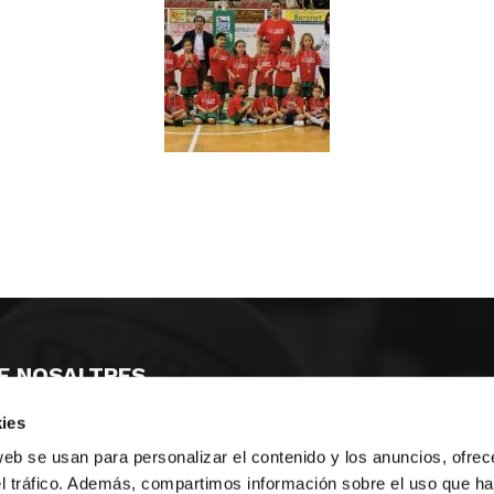
E NOSALTRES
ies
LLÓ
MAYOR 100 3º 17ª
IA
MONESTIR DE POBLET 14 1ª 3º
web se usan para personalizar el contenido y los anuncios, ofrec
T
CIUDAD DE MATANZAS 12
el tráfico. Además, compartimos información sobre el uso que ha