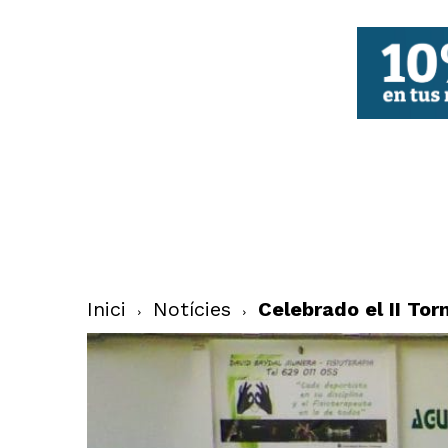
FBCV
Inici
Notícies
Celebrado el II To