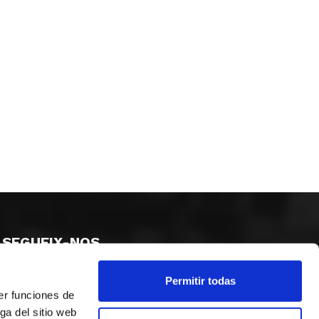
SEGUEIX-NOS
Permitir todas
er funciones de
ga del sitio web