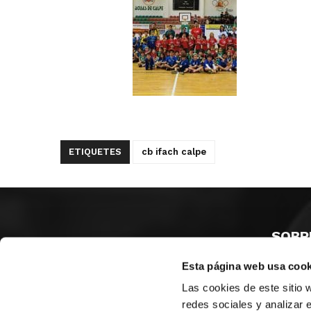
ETIQUETES
cb ifach calpe
SOBR
Esta página web usa cook
CASTE
VALÈNC
Las cookies de este sitio 
ALACAN
redes sociales y analizar 