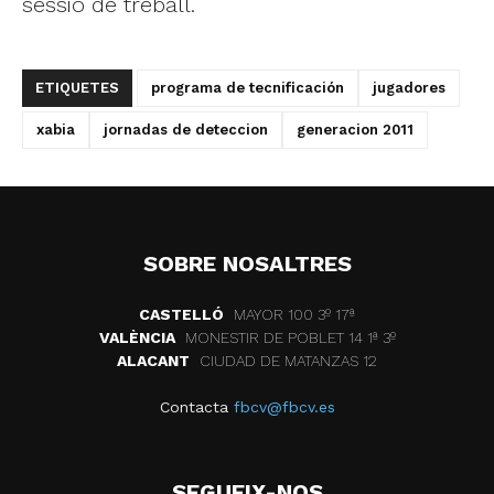
sessió de treball.
ETIQUETES
programa de tecnificación
jugadores
xabia
jornadas de deteccion
generacion 2011
SOBRE NOSALTRES
CASTELLÓ
MAYOR 100 3º 17ª
VALÈNCIA
MONESTIR DE POBLET 14 1ª 3º
ALACANT
CIUDAD DE MATANZAS 12
Contacta
fbcv@fbcv.es
SEGUEIX-NOS