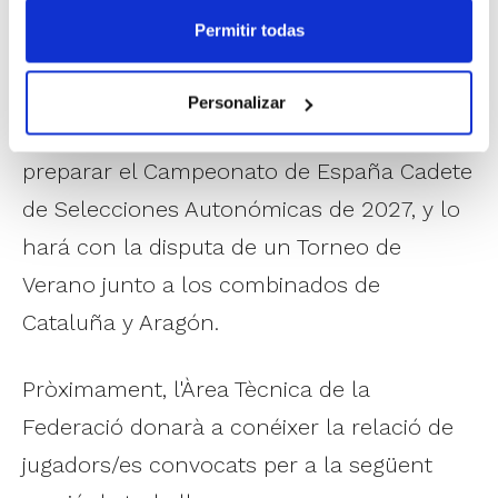
Campeonato de España U15 3×3 de
Permitir todas
selecciones autonómicas, que se disputará
a finales del mes de junio. A continuación,
Personalizar
esta misma generación empezará a
preparar el Campeonato de España Cadete
de Selecciones Autonómicas de 2027, y lo
hará con la disputa de un Torneo de
Verano junto a los combinados de
Cataluña y Aragón.
Pròximament, l'Àrea Tècnica de la
Federació donarà a conéixer la relació de
jugadors/es convocats per a la següent