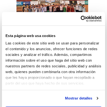
Esta página web usa cookies
Las cookies de este sitio web se usan para personalizar
El objetivo de esta actividad, incluida en el
el contenido y los anuncios, ofrecer funciones de redes
Programa de Tecnificación de la FBCV, ha
sociales y analizar el tráfico. Además, compartimos
información sobre el uso que haga del sitio web con
sido concentrar en un mismo
nuestros partners de redes sociales, publicidad y análisis
entrenamiento a los jóvenes talentos de
web, quienes pueden combinarla con otra información
que les haya proporcionado o que hayan recopilado a
esta generación con vistas a los próximos
partir del uso que haya hecho de sus servicios.
compromisos deportivos que tendrán las
selecciones de la Comunitat Valenciana. El
Mostrar detalles
primero de ellos es la participación en el