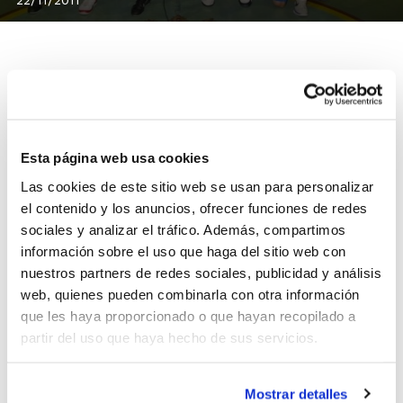
Con tres jornadas disputadas ya de la Liga EBA en el
Grupo E, el C.B. Alginet se encarama a lo más alto de la
Esta página web usa cookies
clasificación quedando como el único equipo invicto.
Los jugadores de Paco Martínez superaron en esta
Las cookies de este sitio web se usan para personalizar
última jornada a otro conjunto de la Comunidad:
el contenido y los anuncios, ofrecer funciones de redes
Aquidos Arquitectes Burriana (87-61).
sociales y analizar el tráfico. Además, compartimos
información sobre el uso que haga del sitio web con
Los otros triunfos de la jornada para nuestros equipos
nuestros partners de redes sociales, publicidad y análisis
se los llevaron
Aguas de Calpe
ante A.B. Castelló (78-
web, quienes pueden combinarla con otra información
60),
C.B. Llíria
frente a Space Eivissa Bàsquet (92-59), y
que les haya proporcionado o que hayan recopilado a
Festival de Cine L´alfàs
ante Platja de Palma (101-
partir del uso que haya hecho de sus servicios.
100).
Universidad Politécnica de Valencia y
Mostrar detalles