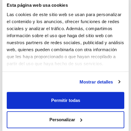
Esta página web usa cookies
Las cookies de este sitio web se usan para personalizar
el contenido y los anuncios, ofrecer funciones de redes
sociales y analizar el tráfico. Además, compartimos
información sobre el uso que haga del sitio web con
nuestros partners de redes sociales, publicidad y análisis
web, quienes pueden combinarla con otra información
que les haya proporcionado o que hayan recopilado a
partir del uso que haya hecho de sus servicios.
L'acte va comptar amb la presència del
Mostrar detalles
regidor d'esports
Vicent Aparisi
i
l'alcaldessa de la ciutat,
Maria José
Permitir todas
Safont
, i va servir d'homenatge al
recentment mort
Juan Torralba
, membre
Personalizar
important del CBB com a ex-jugador, pare,