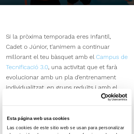
Si la pròxima temporada eres Infantil,
Cadet o Júnior, t'animem a continuar
millorant el teu bàsquet amb el
Campus de
Tecnificació 3.0
, una activitat que et farà
evolucionar amb un pla d'entrenament
individualitzat, en grups reduïts i amb el
suport de la tecnologia actual, incloent-hi
un estudi biomecànic del tir.
Esta página web usa cookies
El Campus 3.0 se celebra
Las cookies de este sitio web se usan para personalizar