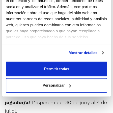
el contenido y los anuncios, ofrecer funciones de redes
simultàniament a València i Alacant
, en
sociales y analizar el tráfico. Además, compartimos
horari des de les 08.00 fins a les 18.30 h. A
información sobre el uso que haga del sitio web con
més d'un treball específic dels fonaments
nuestros partners de redes sociales, publicidad y análisis
web, quienes pueden combinarla con otra información
tècnics més importants del bàsquet, hi
que les haya proporcionado o que hayan recopilado a
haurà una atenció especial al 3×3 durant
partir del uso que haya hecho de sus servicios.
les sessions d'entrenament de vesprada. I
com a objectiu especial que ens marquem
Mostrar detalles
enguany es troba l'obtenció d'avantatges a
Permitir todas
partir del mà a mà.
40 hores de treball intensiu en 5 dies
Personalizar
perquè sigues cada vegada més ben
jugador/a!
T'esperem del 30 de juny al 4 de
juliol.