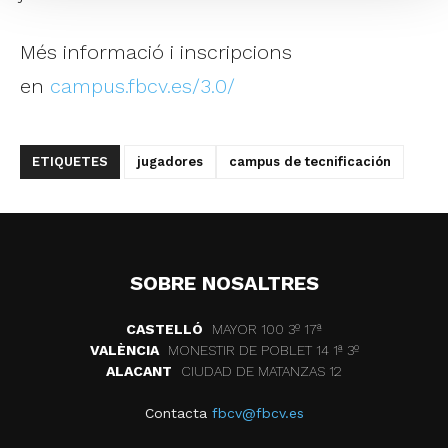
Més informació i inscripcions
en
campus.fbcv.es/3.0/
ETIQUETES
jugadores
campus de tecnificación
SOBRE NOSALTRES
CASTELLÓ
MAYOR 100 3º 17ª
VALÈNCIA
MONESTIR DE POBLET 14 1ª 3º
ALACANT
CIUDAD DE MATANZAS 12
Contacta
fbcv@fbcv.es