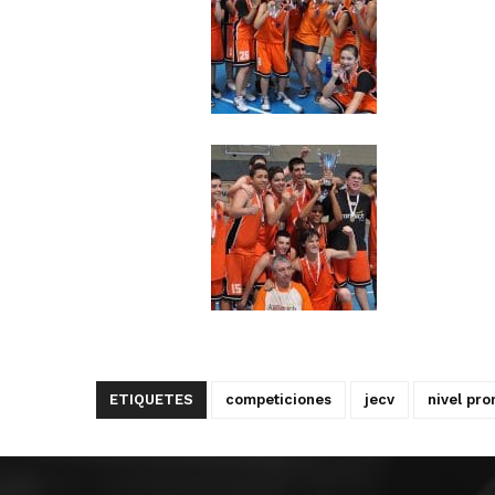
ETIQUETES
competiciones
jecv
nivel pr