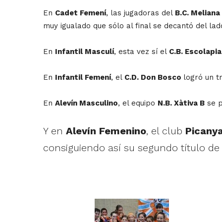
En
Cadet Femení
, las jugadoras del
B.C. Meliana
muy igualado que sólo al final se decantó del lad
En
Infantil Masculí
, esta vez sí el
C.B. Escolapi
En
Infantil Femení
, el
C.D. Don Bosco
logró un t
En
Alevín Masculino
, el equipo
N.B. Xàtiva B
se p
Y en
Alevín Femenino
, el club
Picany
consiguiendo así su segundo título de