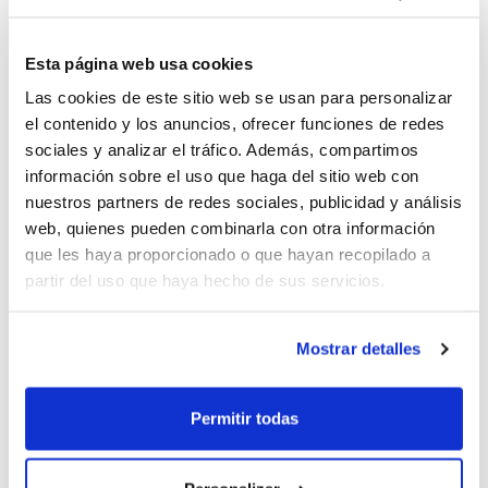
mientras que de los restantes grupos (E, F,
Esta página web usa cookies
G y H) accederá únicamente el campeón.
Las cookies de este sitio web se usan para personalizar
El miércoles se disputarán los octavos de
el contenido y los anuncios, ofrecer funciones de redes
final, el jueves los cuartos, el viernes las
sociales y analizar el tráfico. Además, compartimos
información sobre el uso que haga del sitio web con
semifinales y el sábado las finales.
nuestros partners de redes sociales, publicidad y análisis
web, quienes pueden combinarla con otra información
Calendari Campionat d'Espanya Mini
que les haya proporcionado o que hayan recopilado a
partir del uso que haya hecho de sus servicios.
Masculí
21/06/26 – 09:30 h. Novasmile Lucentum
Mostrar detalles
Alicante – EVECAN Grupo IBSA Gran
Canaria
Permitir todas
21/06/26 – 18:00 h. Aranguren Mutilbasket
– CB L’Horta Godella