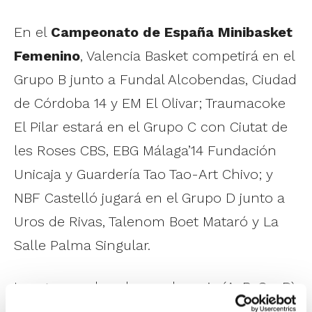
En el
Campeonato de España Minibasket
Femenino
, Valencia Basket competirá en el
Grupo B junto a Fundal Alcobendas, Ciudad
de Córdoba 14 y EM El Olivar; Traumacoke
El Pilar estará en el Grupo C con Ciutat de
les Roses CBS, EBG Málaga’14 Fundación
Unicaja y Guardería Tao Tao-Art Chivo; y
NBF Castelló jugará en el Grupo D junto a
Uros de Rivas, Talenom Boet Mataró y La
Salle Palma Singular.
Los grupos de cabezas de serie (A, B, C y D)
tendrán tres plazas para la Fase Final,