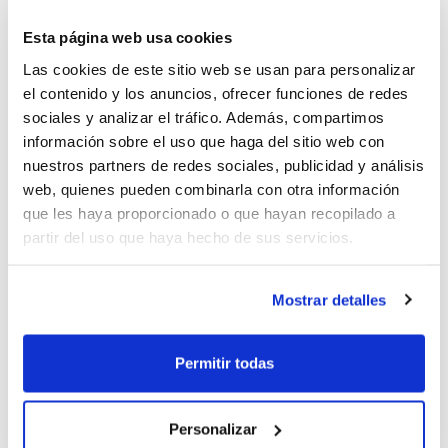
categoría Especial como en categoría Preferente.
Este
Esta página web usa cookies
sábado llega el debut. Las chicas serán las primeras
en jugar, enfrentándose a Asturias a las 15´30 h. Dos
Las cookies de este sitio web se usan para personalizar
el contenido y los anuncios, ofrecer funciones de redes
horas más tarde, a las 17´30 h., serán los chicos los
sociales y analizar el tráfico. Además, compartimos
que se midan a Cantabria.
información sobre el uso que haga del sitio web con
nuestros partners de redes sociales, publicidad y análisis
Manuel Miño
i
Pau Rius
, los dos árbitros FBCV en el
web, quienes pueden combinarla con otra información
Campeonato, también están ya deseando que se dé el
que les haya proporcionado o que hayan recopilado a
pistoletazo al Campeonato.
partir del uso que haya hecho de sus servicios.
Todos los partidos de la Comunidad Valenciana podrán
Mostrar detalles
seguirse en Twitter a través de
#fbcvdirecto
Calendari del Campionat
Permitir todas
Revista oficial
Personalizar