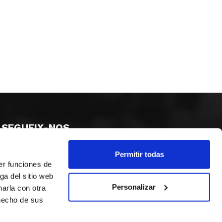
SEGUEIX-NOS
Permitir todas
er funciones de
ga del sitio web
Personalizar
arla con otra
 hecho de sus