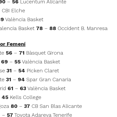
90
–
56
Lucentum Alicante
4
CBI Elche
69
València Basket
Valencia Basket
78
–
88
Occident B. Manresa
ior Femení
nte
56
–
71
Bàsquet Girona
a
69
–
55
València Basket
use
31
–
54
Picken Claret
nte
31
–
94
Spar Gran Canaria
rid
61
–
63
València Basket
–
45
Kells College
goza
80
–
37
CB San Blas Alicante
6
–
57
Toyota Adareva Tenerife