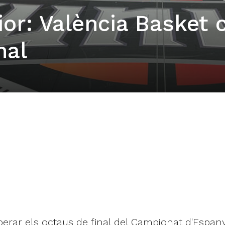
or: València Basket 
nal
rar els octaus de final del Campionat d'Espany