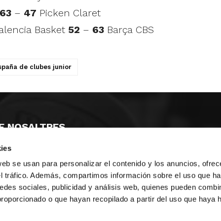
63
–
47
Picken Claret
Valencia Basket
52
–
63
Barça CBS
paña de clubes junior
E NOSALTRES
ies
LLÓ
MAYOR 100 3º 17ª
IA
MONESTIR DE POBLET 14 1ª 3º
web se usan para personalizar el contenido y los anuncios, ofrec
T
CIUDAD DE MATANZAS 12
el tráfico. Además, compartimos información sobre el uso que ha
edes sociales, publicidad y análisis web, quienes pueden combin
ta
fbcv@fbcv.es
proporcionado o que hayan recopilado a partir del uso que haya