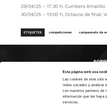
29/04/25 – 17:30 h. Cumbers Amarillo
30/04/25 – 13:00 h. Octavos de final: 
ETIQUETES
competiciones
campeonato de es
SOBR
Esta página web usa cook
CASTE
VALÈNC
Las cookies de este sitio 
ALACAN
redes sociales y analizar 
con nuestros partners de r
Contac
información que les haya 
servicios.