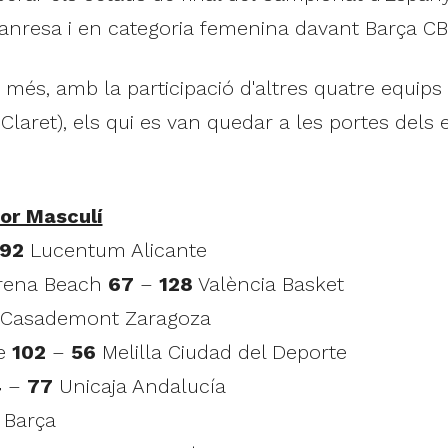
nresa i en categoria femenina davant Barça CB
més, amb la participació d'altres quatre equips
 Claret), els qui es van quedar a les portes del
or Masculí
92
Lucentum Alicante
arena Beach
67
–
128
València Basket
Casademont Zaragoza
te
102
–
56
Melilla Ciudad del Deporte
4
–
77
Unicaja Andalucía
Barça