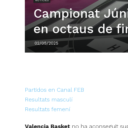
NOTÍCIES
Campionat Júni
en octaus de fi
02/05/2025
Partidos en Canal FEB
Resultats masculí
Resultats femení
Valencia Basket
no ha aconseguit supe