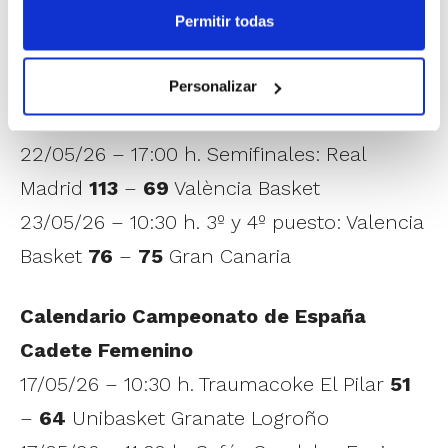
Cáceres
Permitir todas
21/05/26 – 12:30 h. Cuartos de final:
Casademont Zaragoza
89
–
92
València
Personalizar
Basket
22/05/26 – 17:00 h. Semifinales: Real
Madrid
113
–
69
València Basket
23/05/26 – 10:30 h. 3º y 4º puesto: Valencia
Basket
76
–
75
Gran Canaria
Calendario Campeonato de España
Cadete Femenino
17/05/26 – 10:30 h. Traumacoke El Pilar
51
–
64
Unibasket Granate Logroño