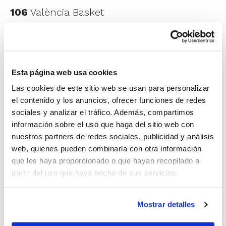
106
València Basket
18/05/26 – 11:30 h. La Salle
55
–
92
TLSI
Godella
18/05/26 – 15:30 h. CBI Elche X Aitysa
Esta página web usa cookies
Ingeniería
52
–
97
UCAM Murcia
Las cookies de este sitio web se usan para personalizar
19/05/26 – 11:30 h. Valencia Basket
97
–
79
el contenido y los anuncios, ofrecer funciones de redes
sociales y analizar el tráfico. Además, compartimos
Movistar Estudiantes
información sobre el uso que haga del sitio web con
19/05/26 – 11:30 h. TLSI Godella
52
–
65
nuestros partners de redes sociales, publicidad y análisis
CYD-Leonesa
web, quienes pueden combinarla con otra información
que les haya proporcionado o que hayan recopilado a
19/05/26 – 13:30 h. CB Clavijo
73
–
83
CBI
partir del uso que haya hecho de sus servicios.
Elche X Aitysa Ingeniería
20/05/26 – 10:30 h. Octavos de final:
Mostrar detalles
Valencia Basket
94
–
93
Mefiex Sagrado