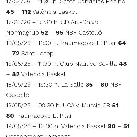
17/05/26 – 11:30 h. Cafés Candelas Ensino
45
–
112
València Basket
17/05/26 – 15:30 h. CD Art-Chivo
Normagrup
52
–
95
NBF Castelló
18/05/26 – 11:30 h. Traumacoke El Pilar
64
–
72
Sant Josep
18/05/26 – 11:30 h. Club Náutico Sevilla
48
–
82
València Basket
18/05/26 – 15:30 h. La Salle
35
–
80
NBF
Castelló
19/05/26 – 09:30 h. UCAM Murcia CB
51
–
80
Traumacoke El Pilar
19/05/26 – 12:30 h. Valencia Basket
90
–
51
Casademont Zaragoza