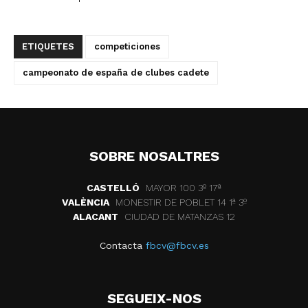
ETIQUETES
competiciones
campeonato de españa de clubes cadete
SOBRE NOSALTRES
CASTELLÓ
MAYOR 100 3º 17ª
VALÈNCIA
MONESTIR DE POBLET 14 1ª 3º
ALACANT
CIUDAD DE MATANZAS 12
Contacta
fbcv@fbcv.es
SEGUEIX-NOS