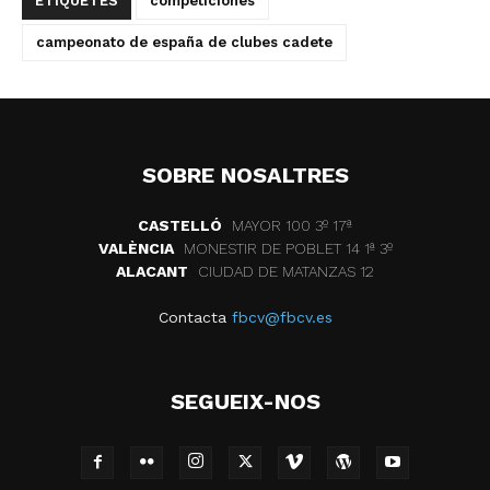
ETIQUETES
competiciones
campeonato de españa de clubes cadete
SOBRE NOSALTRES
CASTELLÓ
MAYOR 100 3º 17ª
VALÈNCIA
MONESTIR DE POBLET 14 1ª 3º
ALACANT
CIUDAD DE MATANZAS 12
Contacta
fbcv@fbcv.es
SEGUEIX-NOS