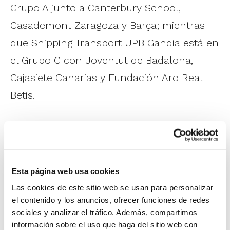
Grupo A junto a Canterbury School,
Casademont Zaragoza y Barça; mientras
que Shipping Transport UPB Gandia está en
el Grupo C con Joventut de Badalona,
Cajasiete Canarias y Fundación Aro Real
Betis.
En el
Campeonato de España Cadete
Femenino
, Lucentum Alicante está
encuadrado en el Grupo C con Ciudad de
Esta página web usa cookies
Córdoba, Brains Moraleja y Casademont
Las cookies de este sitio web se usan para personalizar
Zaragoza; y Valencia Basket compite en el
el contenido y los anuncios, ofrecer funciones de redes
Grupo D con Celta Femxa Zorka, Movistar
sociales y analizar el tráfico. Además, compartimos
información sobre el uso que haga del sitio web con