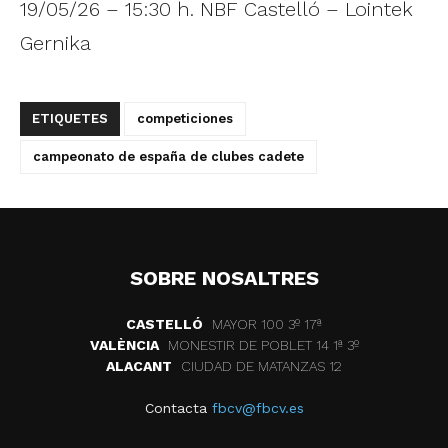
19/05/26 – 15:30 h. NBF Castelló – Lointek
Gernika
ETIQUETES
competiciones
campeonato de españa de clubes cadete
SOBRE NOSALTRES
CASTELLÓ
MAYOR 100 3º 17ª
VALÈNCIA
MONESTIR DE POBLET 14 1ª 3º
ALACANT
CIUDAD DE MATANZAS 12
Contacta
fbcv@fbcv.es