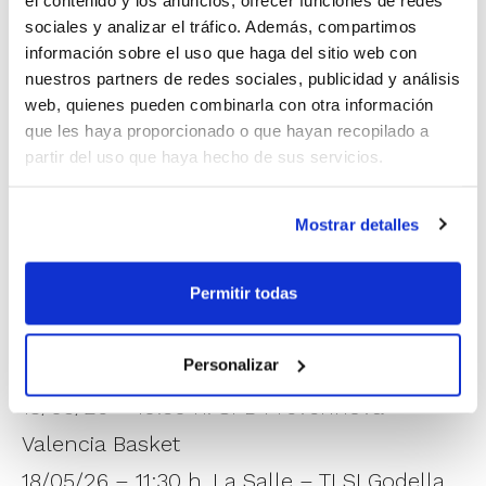
los cuartos, para dejar las semifinales el
sociales y analizar el tráfico. Además, compartimos
viernes y las dos finales el sábado.
información sobre el uso que haga del sitio web con
nuestros partners de redes sociales, publicidad y análisis
web, quienes pueden combinarla con otra información
Calendario Campeonato de España
que les haya proporcionado o que hayan recopilado a
Cadete Masculino
partir del uso que haya hecho de sus servicios.
17/05/26 – 09:30 h. Insolac CB Alcalá –
Valencia Basket
Mostrar detalles
17/05/26 – 12:30 h. Gazte Berriak – TLSI
Godella
Permitir todas
17/05/26 – 13:30 h. CBI Elche X Aitysa
Personalizar
Ingeniería – Fundación Bilbao Basket
18/05/26 – 10:30 h. SPB Prevennova –
Valencia Basket
18/05/26 – 11:30 h. La Salle – TLSI Godella