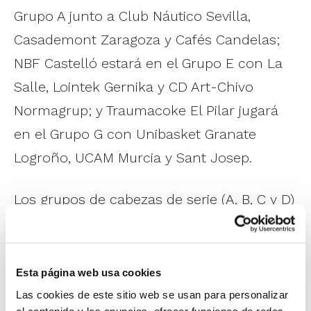
Grupo A junto a Club Náutico Sevilla,
Casademont Zaragoza y Cafés Candelas;
NBF Castelló estará en el Grupo E con La
Salle, Lointek Gernika y CD Art-Chivo
Normagrup; y Traumacoke El Pilar jugará
en el Grupo G con Unibasket Granate
Logroño, UCAM Murcia y Sant Josep.
Los grupos de cabezas de serie (A, B, C y D)
tienen tres plazas para la Fase Final,
mientras que del resto (E, F, G y H)
clasificará el líder de grupo. El miércoles se
Esta página web usa cookies
disputarán los octavos de final, el jueves
Las cookies de este sitio web se usan para personalizar
el contenido y los anuncios, ofrecer funciones de redes