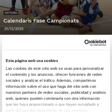
NOTÍCIES
Calendaris Fase Campionats
31/12/2025
Publicats els calendaris de competició de
Esta página web usa cookies
Las cookies de este sitio web se usan para personalizar
la Fase Campionats
en totes les categories
el contenido y los anuncios, ofrecer funciones de redes
la 2a Fase de les quals arranca després de
sociales y analizar el tráfico. Además, compartimos
Reis:
información sobre el uso que haga del sitio web con
nuestros partners de redes sociales, publicidad y análisis
web, quienes pueden combinarla con otra información
Júnior Femení (Preferent i 1ª Zonal)
que les haya proporcionado o que hayan recopilado a
partir del uso que haya hecho de sus servicios.