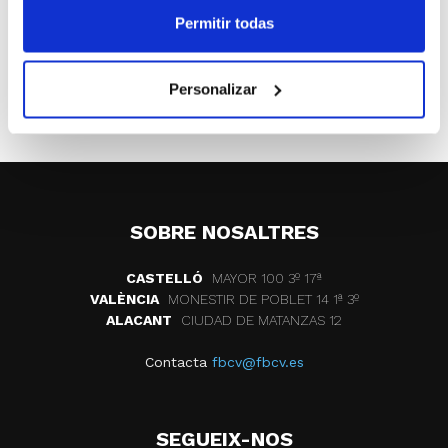
Sistema de Competición FDM Valencia
Permitir todas
Calendarios disponibles en
www.fbcv.es
Personalizar
ETIQUETES
fdm valencia
SOBRE NOSALTRES
CASTELLÓ
MAYOR 100 3º 17ª
VALÈNCIA
MONESTIR DE POBLET 14 1ª 3º
ALACANT
CIUDAD DE MATANZAS 12
Contacta
fbcv@fbcv.es
SEGUEIX-NOS