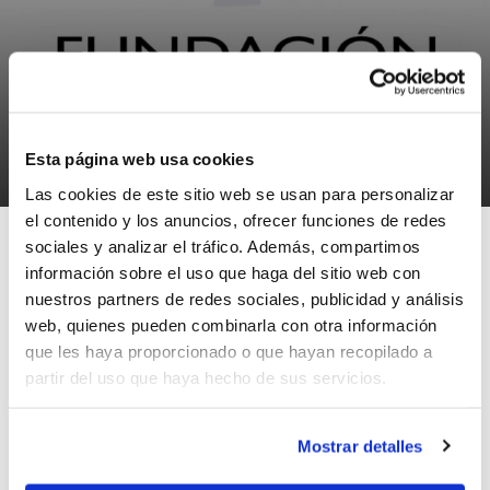
NOTÍCIES
Calendarios 2ª Fase Alevín y Benjamín
Esta página web usa cookies
07/01/2015
Las cookies de este sitio web se usan para personalizar
el contenido y los anuncios, ofrecer funciones de redes
sociales y analizar el tráfico. Además, compartimos
información sobre el uso que haga del sitio web con
nuestros partners de redes sociales, publicidad y análisis
Publicados los calendarios de la 2ª Fase de los Juegos
web, quienes pueden combinarla con otra información
Deportivos Municipales del Ayuntamiento de Valencia
que les haya proporcionado o que hayan recopilado a
en las categorías Alevín y Benjamín.
partir del uso que haya hecho de sus servicios.
La 1ª Jornada de esta 2ª Fase comenzará este
Mostrar detalles
próximo fin de semana del 10-11 de enero.