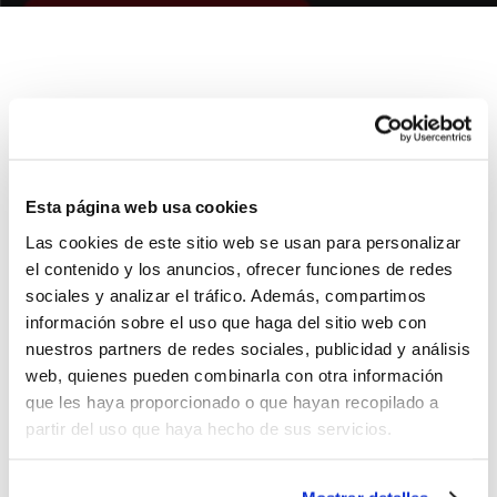
El 7 de octubre comenzará la undécima edición de la
Adecco Plata. Trece equipos, entre ellos el Gandia
Bàsquet, se disputarán las dos plazas de ascenso a la
Adecco Oro.
Esta página web usa cookies
La primera de ellas será para el campeón de una Liga
Las cookies de este sitio web se usan para personalizar
Regular que comenzará el 7 de octubre y que
el contenido y los anuncios, ofrecer funciones de redes
terminará el 27 de abril. A partir de ahí, los equipos
sociales y analizar el tráfico. Además, compartimos
clasificados del 2º al 9º puesto se disputarán la
información sobre el uso que haga del sitio web con
nuestros partners de redes sociales, publicidad y análisis
segunda plaza de ascenso en los playoffs de cuartos,
web, quienes pueden combinarla con otra información
semifinales y final.
que les haya proporcionado o que hayan recopilado a
partir del uso que haya hecho de sus servicios.
Las fechas serán las siguientes:
Cuartos de final:
4, 8 y 11 de mayo
Semifinales:
18, 20, 23, 25 y 27 de mayo