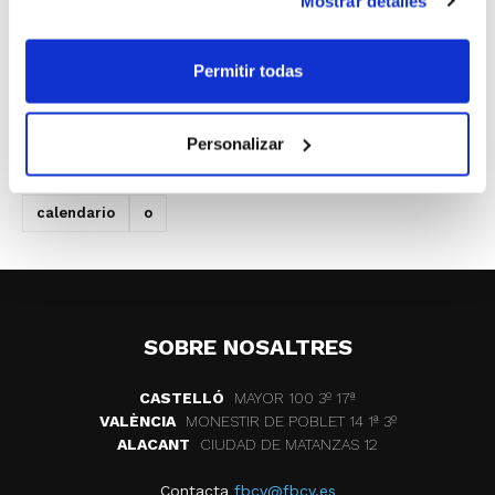
Mostrar detalles
Final:
1, 3, 6, 8 y 10 de junio
Permitir todas
Copa Adecco Plata:
28 de enero
Personalizar
ETIQUETES
adecco plata
gandia basquet
calendario
o
SOBRE NOSALTRES
CASTELLÓ
MAYOR 100 3º 17ª
VALÈNCIA
MONESTIR DE POBLET 14 1ª 3º
ALACANT
CIUDAD DE MATANZAS 12
Contacta
fbcv@fbcv.es