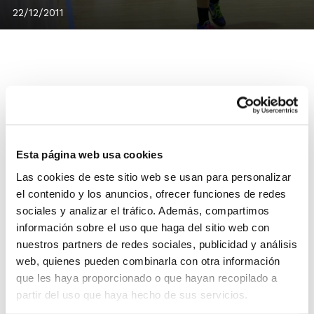
22/12/2011
Los días 27 y 28 de diciembre se celebrará en el
Pabellón La Bosca de Burriana el Torneo de
Selecciones Autonómicas Cadete, en el que
Esta página web usa cookies
participarán Cataluña, Aragón y Comunidad Valenciana
para ultimar la preparación de cara al Campeonato de
Las cookies de este sitio web se usan para personalizar
España, que comienza en Valladolid el próximo 3 de
el contenido y los anuncios, ofrecer funciones de redes
enero.
La Comunidad Valenciana y Aragón abrirán el
sociales y analizar el tráfico. Además, compartimos
información sobre el uso que haga del sitio web con
Torneo el martes día 27 a las 18´00 h. El miércoles se
nuestros partners de redes sociales, publicidad y análisis
enfrentarán a partir de las 10´00 h. Cataluña y
web, quienes pueden combinarla con otra información
Aragón; y por la tarde, a las 17´30 h., cerrarán el
que les haya proporcionado o que hayan recopilado a
evento las selecciones de Cataluña y Comunidad
partir del uso que haya hecho de sus servicios.
Valenciana.