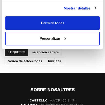
La
Selección Cadete
de la Comunidad
Mostrar detalles
quedará concentrada un día antes del
Torneo. El lunes 26, tanto los chicos como
Permitir todas
las chicas entrenarán ya en Burriana de 10
´00 a 12´30 y de 17´30 a 19´30 h.
Personalizar
ETIQUETES
seleccion cadete
torneo de selecciones
burriana
SOBRE NOSALTRES
CASTELLÓ
MAYOR 100 3º 17ª