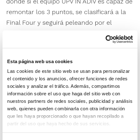
donde si el equipo UPV IN ADIV es capaz de
remontar los 3 puntos, se clasificará a la
Final Four y seguirá peleando por el
ascenso de categoría.
El rival del equipo valenciano es un clásico
Esta página web usa cookies
de la competición nacional, contando con
Las cookies de este sitio web se usan para personalizar
jugadores de mucha experiencia en
el contenido y los anuncios, ofrecer funciones de redes
categorías superiores y manteniendo el
sociales y analizar el tráfico. Además, compartimos
bloque en los últimos años, por lo que se
información sobre el uso que haga del sitio web con
nuestros partners de redes sociales, publicidad y análisis
presenta como un rival muy complicado.
web, quienes pueden combinarla con otra información
Por este motivo, desde UPV IN ADIV,
que les haya proporcionado o que hayan recopilado a
partir del uso que haya hecho de sus servicios.
“solicitamos el apoyo de todo el público
valenciano el día 13 de abril para