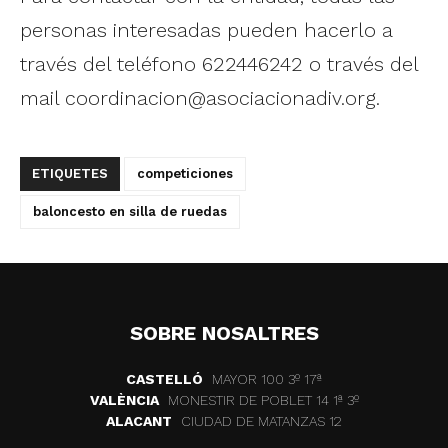
personas interesadas pueden hacerlo a
través del teléfono 622446242 o través del
mail
coordinacion@asociacionadiv.org
.
ETIQUETES
competiciones
baloncesto en silla de ruedas
SOBRE NOSALTRES
CASTELLÓ
MAYOR 100 3º 17ª
VALÈNCIA
MONESTIR DE POBLET 14 1ª 3º
ALACANT
CIUDAD DE MATANZAS 12