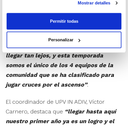
Mostrar detalles
ayudarnos a conseguir acceder a la final
four, solo son 3 puntos pero es un rival
Permitir todas
muy veterano y cohesionado. No
debemos olvidar que el baloncesto de
Personalizar
la provincia de Valencia lleva 13 años sin
llegar tan lejos, y esta temporada
somos el único de los 4 equipos de la
comunidad que se ha clasificado para
jugar cruces por el ascenso”
.
El coordinador de UPV IN ADIV, Víctor
Carnero, destaca que
“llegar hasta aquí
nuestro primer año ya es un logro y el